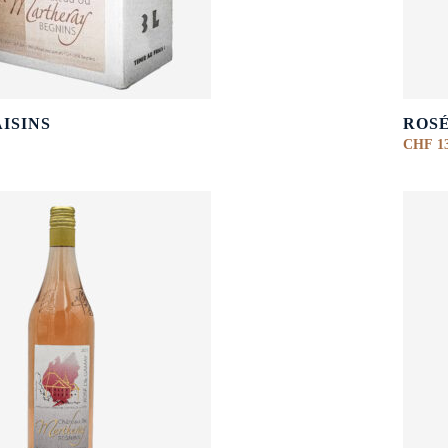
AISINS
ROS
CHF
13