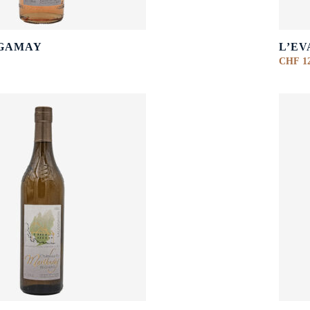
 GAMAY
L’EV
CHF
12