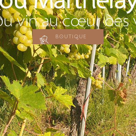
du Marthera
 du vin au cœur des 
BOUTIQUE