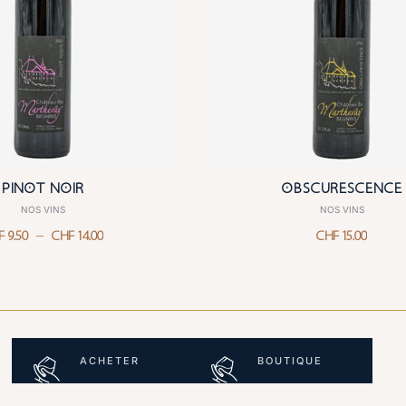
PINOT NOIR
OBSCURESCENCE
NOS VINS
NOS VINS
–
F
9.50
CHF
14.00
CHF
15.00
ACHETER
BOUTIQUE