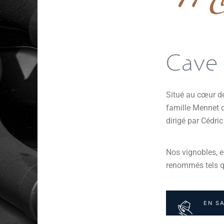
Cave
Situé au cœur de
famille Mennet d
dirigé par Cédric
Nos vignobles, e
renommés tels qu
EN S