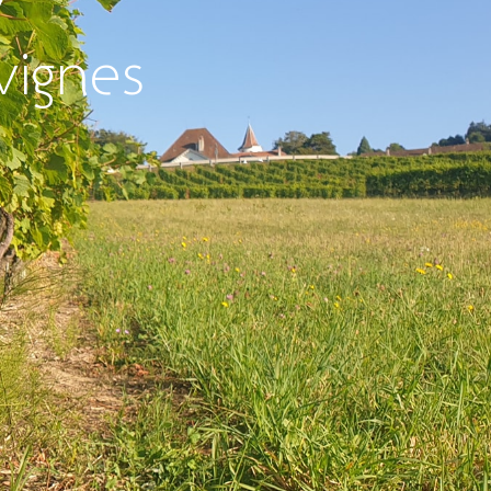
y
vignes