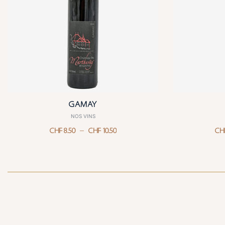
GAMAY
NOS VINS
–
CHF
8.50
CHF
10.50
CH