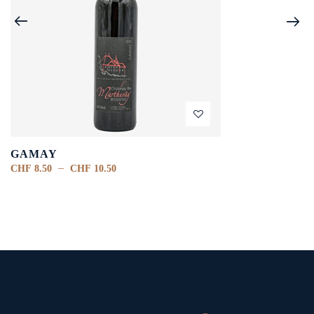
GAMAY
–
CHF
8.50
CHF
10.50